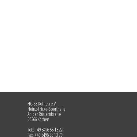
HG 85 Köthen e.V.
Heinz-Fricke-Sporthalle
An der Rüsternbreite
06366 Köthen
Tel.: +49 3496 55 13 22
Fax: +49 3496 55 13 79