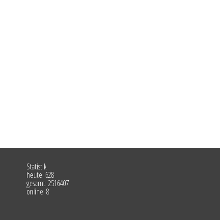
Statistik
heute: 628
gesamt: 2516407
online: 8