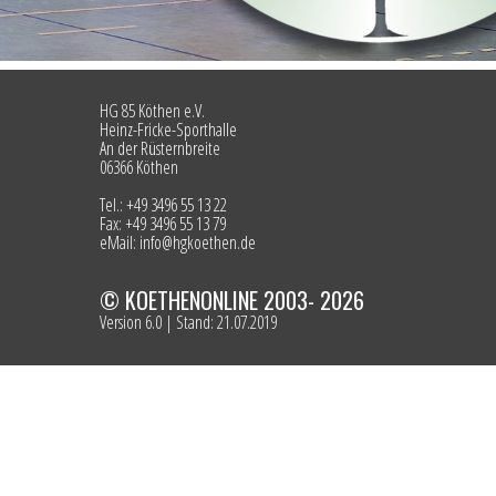
HG 85 Köthen e.V.
Heinz-Fricke-Sporthalle
An der Rüsternbreite
06366 Köthen
Tel.: +49 3496 55 13 22
Fax: +49 3496 55 13 79
eMail: info@hgkoethen.de
© KOETHENONLINE 2003- 2026
Version 6.0 | Stand: 21.07.2019