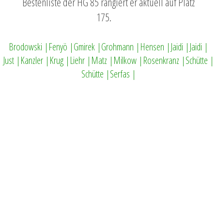
Bestenliste der HG 85 rangiert er aktuell auf Platz
175.
Brodowski |
Fenyö |
Gmirek |
Grohmann |
Hensen |
Jaidi |
Jaidi |
Just |
Kanzler |
Krug |
Liehr |
Matz |
Milkow |
Rosenkranz |
Schütte |
Schütte |
Serfas |