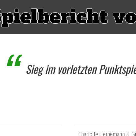
pielbericht v
Sieg im vorletzten Punktspie
Charlotte Heinemann 3, Gi