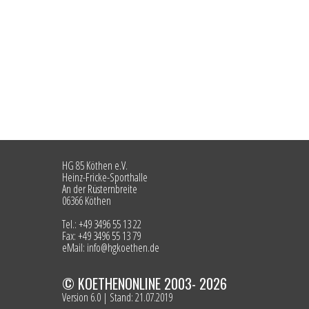
HG 85 Köthen e.V.
Heinz-Fricke-Sporthalle
An der Rüsternbreite
06366 Köthen
Tel.: +49 3496 55 13 22
Fax: +49 3496 55 13 79
eMail: info@hgkoethen.de
© KOETHENONLINE 2003- 2026
Version 6.0 | Stand: 21.07.2019