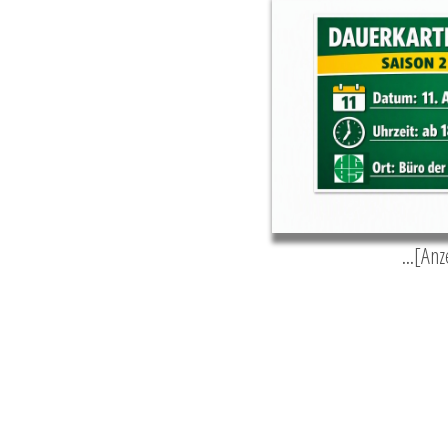
...[An