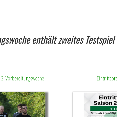
ingswoche enthält zweites Testspie
ie 3. Vorbereitungswoche
Eintrittsp