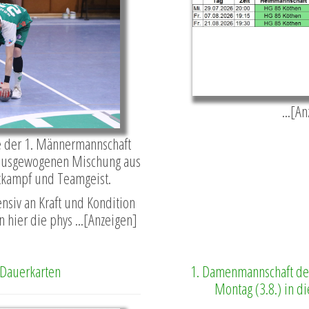
...[A
e der 1. Männermannschaft
r ausgewogenen Mischung aus
ttkampf und Teamgeist.
nsiv an Kraft und Kondition
n hier die phys ...[Anzeigen]
 Dauerkarten
1. Damenmannschaft der
Montag (3.8.) in d