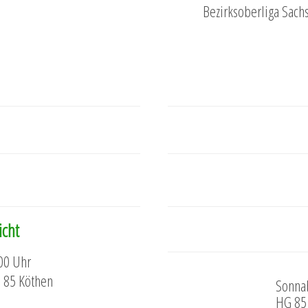
Bezirksoberliga Sachs
icht
00 Uhr
G 85 Köthen
Sonnab
HG 85 