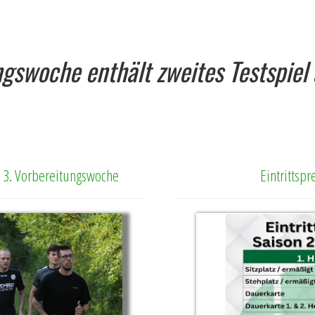
ingswoche enthält zweites Testspie
ie 3. Vorbereitungswoche
Eintrittsp