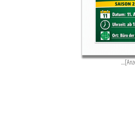
...[An