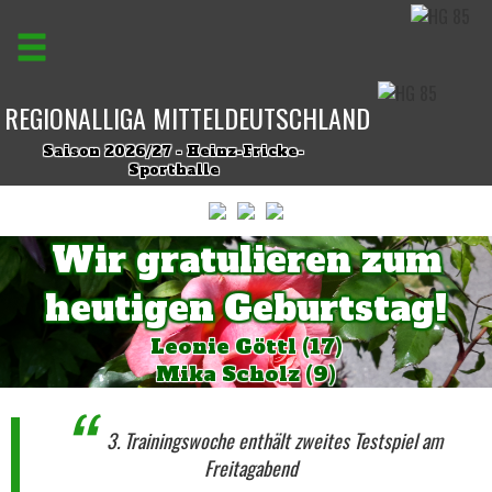
REGIONALLIGA MITTELDEUTSCHLAND
Saison 2026/27 - Heinz-Fricke-
Sporthalle
Wir gratulieren zum
heutigen Geburtstag!
Leonie Göttl (17)
Mika Scholz (9)
3. Trainingswoche enthält zweites Testspiel am
Freitagabend