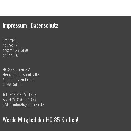
Impressum
Datenschutz
|
Statistik
heute: 371
gesamt: 2516150
online: 16
HG 85 Köthen e.V.
Heinz-Fricke-Sporthalle
An der Rüsternbreite
06366 Köthen
Tel.: +49 3496 55 13 22
Fax: +49 3496 55 13 79
eMail: info@hgkoethen.de
Werde Mitglied der HG 85 Köthen!