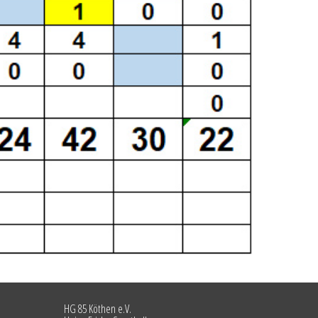
HG 85 Köthen e.V.