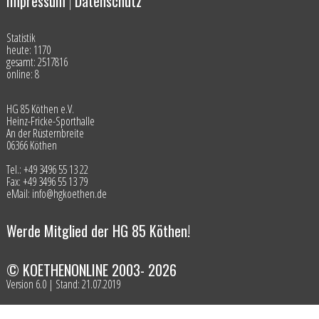
Impressum
Datenschutz
|
Statistik
heute: 1170
gesamt: 2517816
online: 8
HG 85 Köthen e.V.
Heinz-Fricke-Sporthalle
An der Rüsternbreite
06366 Köthen
Tel.: +49 3496 55 13 22
Fax: +49 3496 55 13 79
eMail: info@hgkoethen.de
Werde Mitglied der HG 85 Köthen!
© KOETHENONLINE 2003- 2026
Version 6.0 | Stand: 21.07.2019