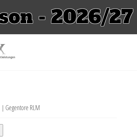
ison - 2026/27
M |
Gegentore RLM